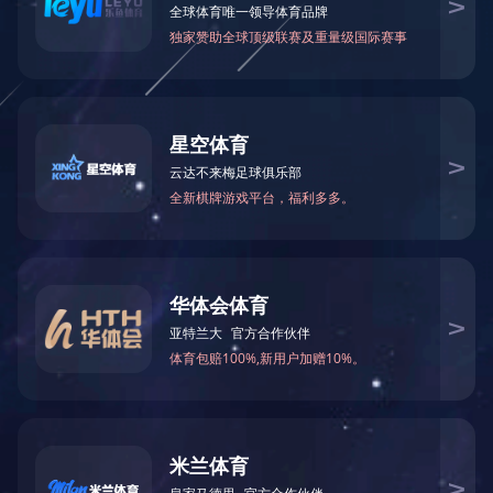
教育培训
校园招聘
培训原则
国机集团的培训以岗位
知识、岗位技能和综合
培训目标
培训体系