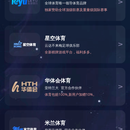
公司名称：米兰体育app官网入口
电话：(010)82688888